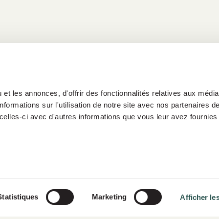
et les annonces, d'offrir des fonctionnalités relatives aux médi
formations sur l'utilisation de notre site avec nos partenaires 
celles-ci avec d'autres informations que vous leur avez fournies 
es-nous
Portefeuille
Groupe Siparex
Statistiques
Marketing
Afficher les
Publications
Contact
Espace clients