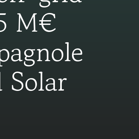
15 M€
spagnole
 Solar