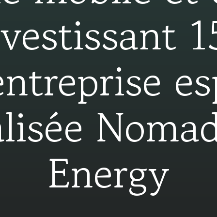
nvestissant 
entreprise e
alisée Nomad
Energy