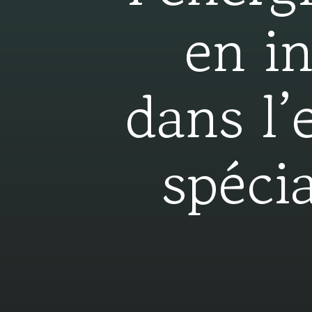
en i
dans l’
spéci