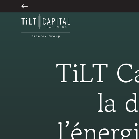
TiLT Ca
la 
l’énerg