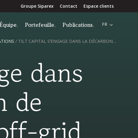
Groupe Siparex
Contact
Espace clients
Équipe
Portefeuille
Publications
FR
ATIONS
/
TILT CAPITAL S’ENGAGE DANS LA DÉCARBONATION DE L’ÉNERGIE MOBILE ET OFF-GRID EN INVESTISSANT 15 M€ DANS L’ENTREPRISE ESPAGNOLE SPÉCIALISÉE NOMAD SOLAR ENERGY
age dans
n de
off-grid