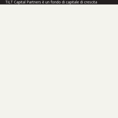
TiLT Capital Partners è un fondo di capitale di crescita
specializzato nella transizione energetica in Europa.
Chi siamo
Impatto
Strategia
Team
Portafoglio
Pubblicazioni
Il Gruppo Siparex
Contatto
Area clienti