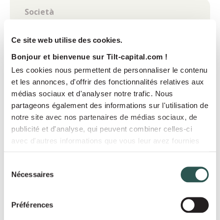
TELEFONO
Ce site web utilise des cookies.
Bonjour et bienvenue sur Tilt-capital.com !
Les cookies nous permettent de personnaliser le contenu
et les annonces, d'offrir des fonctionnalités relatives aux
ALLEGA UN DOCUMENTO (SOLO PDF)
médias sociaux et d'analyser notre trafic. Nous
partageons également des informations sur l'utilisation de
Drag and drop files here or
notre site avec nos partenaires de médias sociaux, de
publicité et d'analyse, qui peuvent combiner celles-ci
Browse Files
avec d'autres informations que vous leur avez fournies
ou qu'ils ont collectées lors de votre utilisation de leurs
Max File Size:
20 MB
services.
Sélection
Nécessaires
du
MESSAGGIO *
*
consentement
Préférences