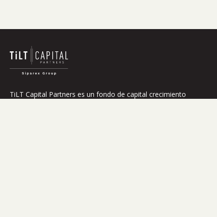
TiLT Capital Partners es un fondo de capital crecimiento
especializado en la transición energética en Europa.
Sobre nosotros
Impacto
Estrategia
Equipo
Participadas