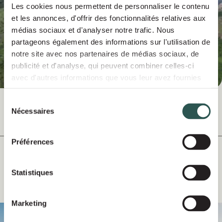
Les cookies nous permettent de personnaliser le contenu
et les annonces, d'offrir des fonctionnalités relatives aux
médias sociaux et d'analyser notre trafic. Nous
partageons également des informations sur l'utilisation de
notre site avec nos partenaires de médias sociaux, de
publicité et d'analyse, qui peuvent combiner celles-ci
avec d'autres informations que vous leur avez fournies
ou qu'ils ont collectées lors de votre utilisation de leurs
services.
Sélection
Nécessaires
du
Jun 2025
COMUNICADOS DE PRENSA
consentement
Préférences
The ENDENA Group partners with
energy transition specialist TiLT Capital
Statistiques
to support its growth
Marketing