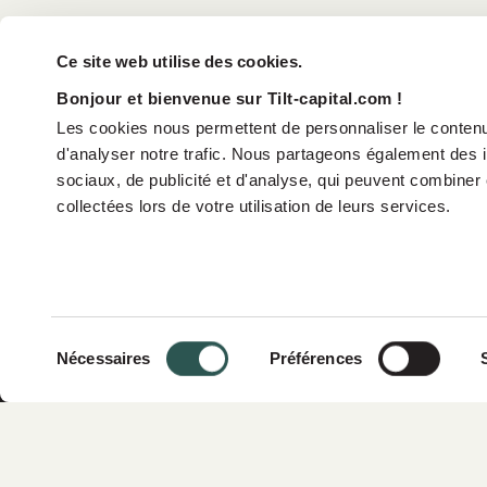
Ce site web utilise des cookies.
Bonjour et bienvenue sur Tilt-capital.com !
Les cookies nous permettent de personnaliser le contenu 
d'analyser notre trafic. Nous partageons également des in
sociaux, de publicité et d'analyse, qui peuvent combiner 
collectées lors de votre utilisation de leurs services.
Sobre noso
Sélection
Nécessaires
Préférences
Impacto
du
consentement
Estrategia
TiLT Capital Partners es un fondo de
Equipo
capital crecimiento especializado en la
transición energética en Europa.