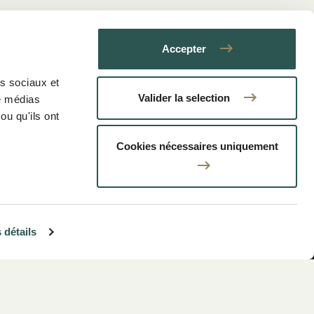
Accepter
as sociaux et
Valider la selection
de médias
ou qu'ils ont
Cookies nécessaires uniquement
Información regulatoria
 détails
Alcance del sitio
Mapa del sitio