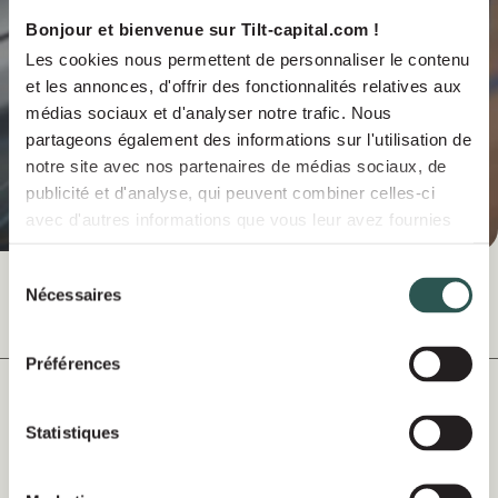
Bonjour et bienvenue sur Tilt-capital.com !
Les cookies nous permettent de personnaliser le contenu
et les annonces, d'offrir des fonctionnalités relatives aux
médias sociaux et d'analyser notre trafic. Nous
partageons également des informations sur l'utilisation de
notre site avec nos partenaires de médias sociaux, de
publicité et d'analyse, qui peuvent combiner celles-ci
avec d'autres informations que vous leur avez fournies
ou qu'ils ont collectées lors de votre utilisation de leurs
services.
Sélection
Nécessaires
du
Mai 2026
ACTUALITÉS DE NOTRE PORTEFEUILLE
consentement
Préférences
Rapport ESG & Impact 2025
Statistiques