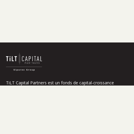
TiLT Capital Partners est un fonds de capital-croissance
spécialisé dans la transition énergétique en Europe.
Qui sommes-nous
Impact
Stratégie