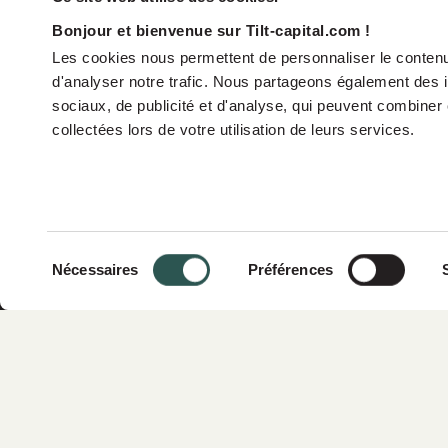
Bonjour et bienvenue sur Tilt-capital.com !
Les cookies nous permettent de personnaliser le contenu 
d'analyser notre trafic. Nous partageons également des in
sociaux, de publicité et d'analyse, qui peuvent combiner 
collectées lors de votre utilisation de leurs services.
Qui somm
Sélection
Nécessaires
Préférences
Impact
du
consentement
Stratégie
TiLT Capital Partners est un fonds de
Équipe
capital-croissance spécialisé dans la
transition énergétique en Europe.