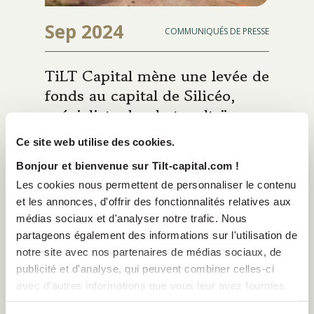
Sep 2024
COMMUNIQUÉS DE PRESSE
TiLT Capital mène une levée de
fonds au capital de Silicéo,
spécialiste du photovoltaïque,
dans le cadre d’une opération
Ce site web utilise des cookies.
primaire
Bonjour et bienvenue sur Tilt-capital.com !
Les cookies nous permettent de personnaliser le contenu
et les annonces, d'offrir des fonctionnalités relatives aux
médias sociaux et d'analyser notre trafic. Nous
partageons également des informations sur l'utilisation de
notre site avec nos partenaires de médias sociaux, de
publicité et d'analyse, qui peuvent combiner celles-ci
avec d'autres informations que vous leur avez fournies
ou qu'ils ont collectées lors de votre utilisation de leurs