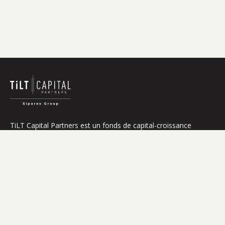
TiLT Capital Partners est un fonds de capital-croissance
spécialisé dans la transition énergétique en Europe.
Qui sommes-nous
Impact
Stratégie
Équipe