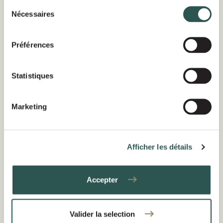
services.
Sélection
Fév 2024
Nécessaires
du
COMMUNIQUÉS DE PRESSE
consentement
Préférences
Le premier fonds de TiLT
Capital, spécialiste de la
transition énergétique du
Statistiques
groupe Siparex, dépasse son
hard-cap en atteignant 320 M€
Marketing
Afficher les détails
Accepter
Valider la selection